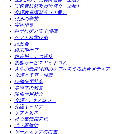
実務者研修教員講習会（上級）
介護教員講習会（上級）
けあの学校
実習指導
科学技術と安全保障
ケアと科学技術
記念会
終末期ケア
終末期ケアの資格
接客サービスドットコム
人生の最終段階のケアを考える総合メディア
介護と美容・健康
評価信用社会
半導体の教養
評価信用社会
介護×テクノロジー
介護キャリア
ケアと思考
社会事情探索伝
独立看護師
ゲームとケアの白書