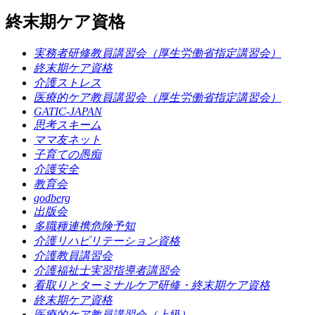
終末期ケア資格
実務者研修教員講習会（厚生労働省指定講習会）
終末期ケア資格
介護ストレス
医療的ケア教員講習会（厚生労働省指定講習会）
GATIC-JAPAN
思考スキーム
ママ友ネット
子育ての愚痴
介護安全
教育会
godberg
出版会
多職種連携危険予知
介護リハビリテーション資格
介護教員講習会
介護福祉士実習指導者講習会
看取りとターミナルケア研修・終末期ケア資格
終末期ケア資格
医療的ケア教員講習会（上級）