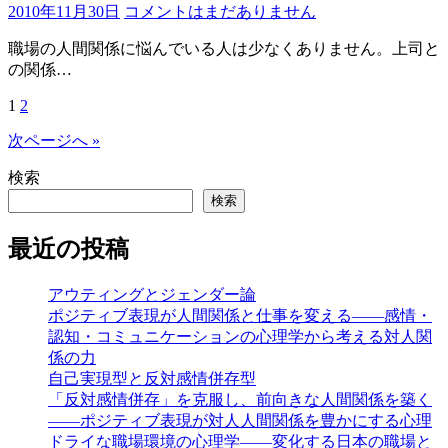
2010年11月30日
コメントはまだありません
職場の人間関係に悩んでいる人は少なくありません。上司と
の関係…
1
2
投
稿
次ページへ »
の
検索
検索
ペ
ー
最近の投稿
ジ
アウティングとジェンダー論
送
ポジティブ表現が人間関係と仕事を変える――感情・
り
認知・コミュニケーションの心理学から考える対人関
係の力
自己実現型と反対感情併存型
「反対感情併存」を克服し、前向きな人間関係を築く
――ポジティブ表現が対人人間関係を豊かにする心理
ドライな職場環境の心理学――変化する日本の職場と