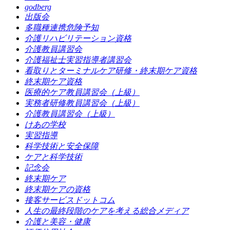
godberg
出版会
多職種連携危険予知
介護リハビリテーション資格
介護教員講習会
介護福祉士実習指導者講習会
看取りとターミナルケア研修・終末期ケア資格
終末期ケア資格
医療的ケア教員講習会（上級）
実務者研修教員講習会（上級）
介護教員講習会（上級）
けあの学校
実習指導
科学技術と安全保障
ケアと科学技術
記念会
終末期ケア
終末期ケアの資格
接客サービスドットコム
人生の最終段階のケアを考える総合メディア
介護と美容・健康