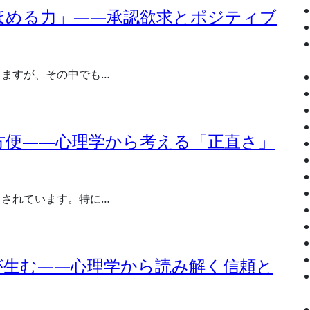
ほめる力」――承認欲求とポジティブ
りますが、その中でも…
方便――心理学から考える「正直さ」
とされています。特に…
が生む――心理学から読み解く信頼と