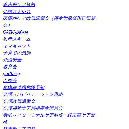
終末期ケア資格
介護ストレス
医療的ケア教員講習会（厚生労働省指定講習
会）
GATIC-JAPAN
思考スキーム
ママ友ネット
子育ての愚痴
介護安全
教育会
godberg
出版会
多職種連携危険予知
介護リハビリテーション資格
介護教員講習会
介護福祉士実習指導者講習会
看取りとターミナルケア研修・終末期ケア資
格
終末期ケア資格