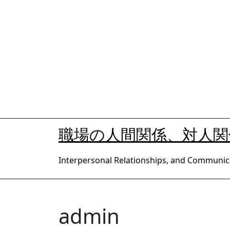
内
容
を
ス
キ
ッ
プ
職場の人間関係、対人
Interpersonal Relationships, and Communic
admin