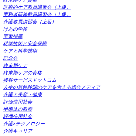
医療的ケア教員講習会（上級）
実務者研修教員講習会（上級）
介護教員講習会（上級）
けあの学校
実習指導
科学技術と安全保障
ケアと科学技術
記念会
終末期ケア
終末期ケアの資格
接客サービスドットコム
人生の最終段階のケアを考える総合メディア
介護と美容・健康
評価信用社会
半導体の教養
評価信用社会
介護×テクノロジー
介護キャリア