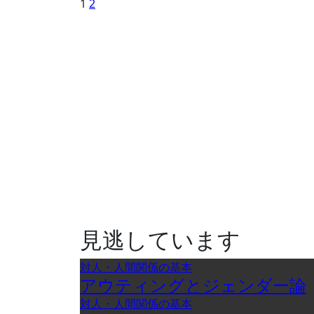
投
1
2
稿
の
ペ
ー
ジ
送
り
見逃しています
対人・人間関係の基本
アウティングとジェンダー論
対人・人間関係の基本