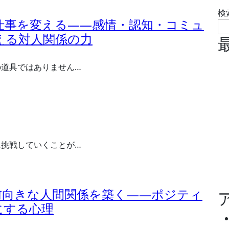
検
仕事を変える――感情・認知・コミュ
える対人関係の力
の道具ではありません…
に挑戦していくことが…
前向きな人間関係を築く――ポジティ
にする心理