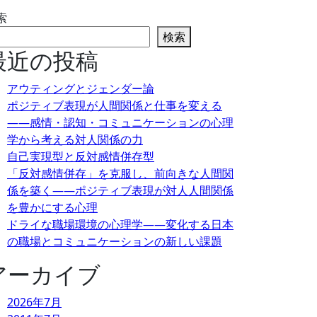
索
検索
最近の投稿
アウティングとジェンダー論
ポジティブ表現が人間関係と仕事を変える
――感情・認知・コミュニケーションの心理
学から考える対人関係の力
自己実現型と反対感情併存型
「反対感情併存」を克服し、前向きな人間関
係を築く――ポジティブ表現が対人人間関係
を豊かにする心理
ドライな職場環境の心理学――変化する日本
の職場とコミュニケーションの新しい課題
アーカイブ
2026年7月