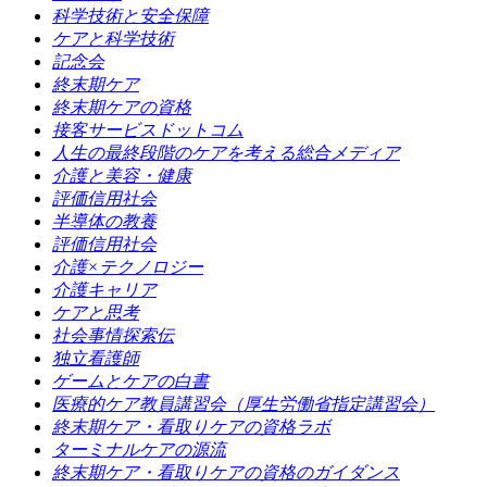
科学技術と安全保障
ケアと科学技術
記念会
終末期ケア
終末期ケアの資格
接客サービスドットコム
人生の最終段階のケアを考える総合メディア
介護と美容・健康
評価信用社会
半導体の教養
評価信用社会
介護×テクノロジー
介護キャリア
ケアと思考
社会事情探索伝
独立看護師
ゲームとケアの白書
医療的ケア教員講習会（厚生労働省指定講習会）
終末期ケア・看取りケアの資格ラボ
ターミナルケアの源流
終末期ケア・看取りケアの資格のガイダンス