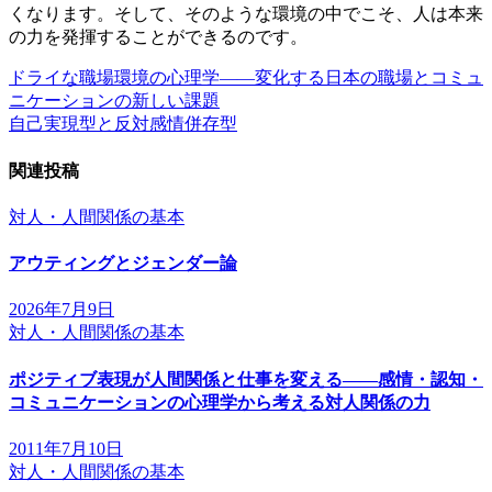
くなります。そして、そのような環境の中でこそ、人は本来
の力を発揮することができるのです。
ドライな職場環境の心理学――変化する日本の職場とコミュ
投
ニケーションの新しい課題
稿
自己実現型と反対感情併存型
ナ
関連投稿
ビ
対人・人間関係の基本
ゲ
ー
アウティングとジェンダー論
シ
2026年7月9日
ョ
対人・人間関係の基本
ン
ポジティブ表現が人間関係と仕事を変える――感情・認知・
コミュニケーションの心理学から考える対人関係の力
2011年7月10日
対人・人間関係の基本