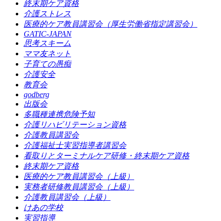
終末期ケア資格
介護ストレス
医療的ケア教員講習会（厚生労働省指定講習会）
GATIC-JAPAN
思考スキーム
ママ友ネット
子育ての愚痴
介護安全
教育会
godberg
出版会
多職種連携危険予知
介護リハビリテーション資格
介護教員講習会
介護福祉士実習指導者講習会
看取りとターミナルケア研修・終末期ケア資格
終末期ケア資格
医療的ケア教員講習会（上級）
実務者研修教員講習会（上級）
介護教員講習会（上級）
けあの学校
実習指導