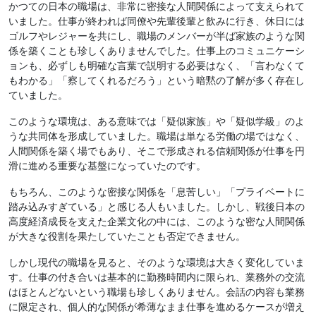
かつての日本の職場は、非常に密接な人間関係によって支えられて
いました。仕事が終われば同僚や先輩後輩と飲みに行き、休日には
ゴルフやレジャーを共にし、職場のメンバーが半ば家族のような関
係を築くことも珍しくありませんでした。仕事上のコミュニケーシ
ョンも、必ずしも明確な言葉で説明する必要はなく、「言わなくて
もわかる」「察してくれるだろう」という暗黙の了解が多く存在し
ていました。
このような環境は、ある意味では「疑似家族」や「疑似学級」のよ
うな共同体を形成していました。職場は単なる労働の場ではなく、
人間関係を築く場でもあり、そこで形成される信頼関係が仕事を円
滑に進める重要な基盤になっていたのです。
もちろん、このような密接な関係を「息苦しい」「プライベートに
踏み込みすぎている」と感じる人もいました。しかし、戦後日本の
高度経済成長を支えた企業文化の中には、このような密な人間関係
が大きな役割を果たしていたことも否定できません。
しかし現代の職場を見ると、そのような環境は大きく変化していま
す。仕事の付き合いは基本的に勤務時間内に限られ、業務外の交流
はほとんどないという職場も珍しくありません。会話の内容も業務
に限定され、個人的な関係が希薄なまま仕事を進めるケースが増え