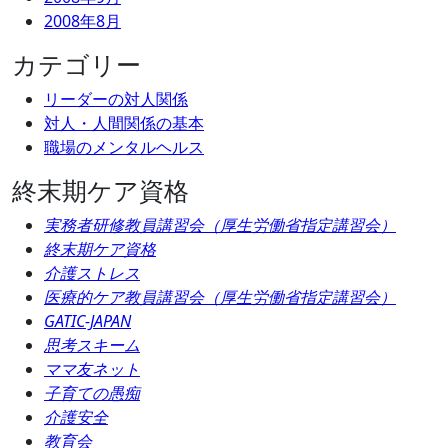
2008年8月
カテゴリー
リーダーの対人関係
対人・人間関係の基本
職場のメンタルヘルス
終末期ケア資格
実務者研修教員講習会（厚生労働省指定講習会）
終末期ケア資格
介護ストレス
医療的ケア教員講習会（厚生労働省指定講習会）
GATIC-JAPAN
思考スキーム
ママ友ネット
子育ての愚痴
介護安全
教育会