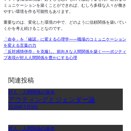
ミュニケーションを築くことができれば、むしろ多様な人々が働き
やすい環境を作る可能性もあります。
重要なのは、変化した環境の中で、どのように信頼関係を築いてい
くかを考え続けることなのです。
投
「命令」を「確認」に変える心理学――職場のコミュニケーション
を変える言葉の力
稿
「反対感情併存」を克服し、前向きな人間関係を築く――ポジティ
ナ
ブ表現が対人人間関係を豊かにする心理
ビ
ゲ
関連投稿
ー
シ
対人・人間関係の基本
アウティングとジェンダー論
ョ
2026年7月9日
ン
対人・人間関係の基本