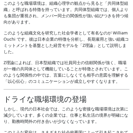
このような職場環境は、組織心理学の観点から見ると「共同体型組
織」と呼ばれる特徴を持っています。共同体型組織では、個人より
も集団が重視され、メンバー同士の関係性が強い結びつきを持つ傾
向があります。
このような組織文化を研究した社会学者として有名なのが William
Ouchi です。彼は日本企業の特徴を分析し、長期雇用と強い組織コ
ミットメントを基盤とした経営モデルを「Z理論」として説明しま
した。
Z理論によれば、日本型組織では社員同士の信頼関係が強く、職場
が一種の共同体として機能していることが特徴とされています。こ
のような関係性の中では、言葉にしなくても相手の意図を理解する
「以心伝心」のコミュニケーションが成立しやすくなります。
ドライな職場環境の登場
しかし、現代の日本社会では、このような密接な職場環境は次第に
減少しています。多くの企業では、仕事と私生活の境界が明確にな
り、勤務時間外の付き合いが少なくなっています。
このような変化は、さまざまな社会的要因によって引き起こされて