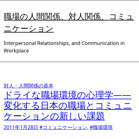
内
容
職場の人間関係、対人関係、コミュ
を
ス
ニケーション
キ
ッ
Interpersonal Relationships, and Communication in
プ
Workplace
対人・人間関係の基本
ドライな職場環境の心理学――
変化する日本の職場とコミュニ
ケーションの新しい課題
2011年1月28日
#コミュニケーション
,
#職場環境