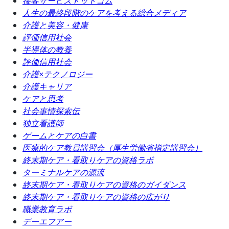
接客サービスドットコム
人生の最終段階のケアを考える総合メディア
介護と美容・健康
評価信用社会
半導体の教養
評価信用社会
介護×テクノロジー
介護キャリア
ケアと思考
社会事情探索伝
独立看護師
ゲームとケアの白書
医療的ケア教員講習会（厚生労働省指定講習会）
終末期ケア・看取りケアの資格ラボ
ターミナルケアの源流
終末期ケア・看取りケアの資格のガイダンス
終末期ケア・看取りケアの資格の広がり
職業教育ラボ
デーエフアー